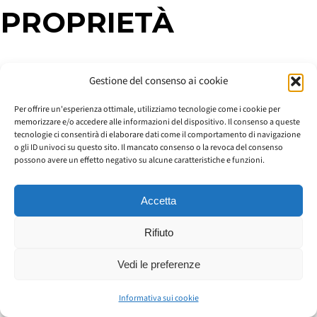
PROPRIETÀ
Gestione del consenso ai cookie
Per offrire un'esperienza ottimale, utilizziamo tecnologie come i cookie per
memorizzare e/o accedere alle informazioni del dispositivo. Il consenso a queste
tecnologie ci consentirà di elaborare dati come il comportamento di navigazione
o gli ID univoci su questo sito. Il mancato consenso o la revoca del consenso
Informations
DIANIP G10
possono avere un effetto negativo su alcune caratteristiche e funzioni.
Taille moyenne des
Accetta
10 μm
particules
Rifiuto
Vedi le preferenze
Dureté de la matrice NiP
400-600 HV 0.1
Informativa sui cookie