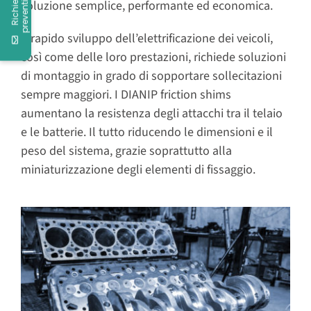
R
i
c
h
i
e
d
i
u
n
p
r
e
v
e
n
t
i
v
o
soluzione semplice, performante ed economica.
Il rapido sviluppo dell’elettrificazione dei veicoli,
così come delle loro prestazioni, richiede soluzioni
di montaggio in grado di sopportare sollecitazioni
sempre maggiori. I DIANIP friction shims
aumentano la resistenza degli attacchi tra il telaio
e le batterie. Il tutto riducendo le dimensioni e il
peso del sistema, grazie soprattutto alla
miniaturizzazione degli elementi di fissaggio.